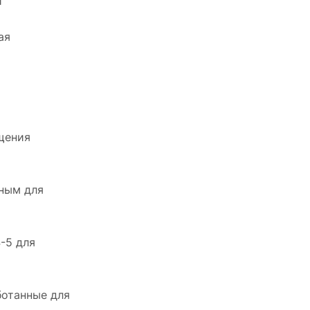
и
ая
щения
сным для
-5 для
ботанные для