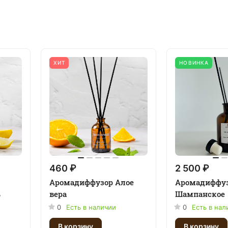
ХИТ
НОВИНКА
460 ₽
2 500 ₽
Аромадиффузор Алое
Аромадиффу
ь
вера
Шампанское
0
Есть в наличии
0
Есть в нал
В корзину
В корзину