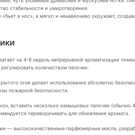
вые, чуть уловимые древесные и мускусные нотки. Он
ство стабильности и умиротворения.
 «бьет в нос», а мягко и ненавязчиво окружает, создав
тики
ватает на 4-8 недель непрерывной ароматизации поме
 регулировать количеством палочек.
крытого огня делает использование абсолютно безопа
озы пожарной безопасности.
кон, вставить несколько камышовых палочек (обычно 4
комендуется переворачивать для обновления аромата.
ии — высококачественные парфюмерные масла, разра