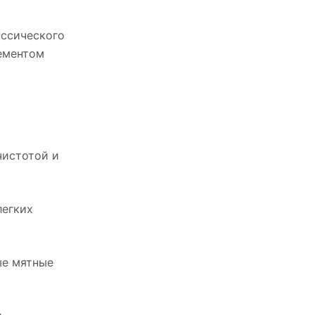
ассического
лементом
чистотой и
легких
ые мятные