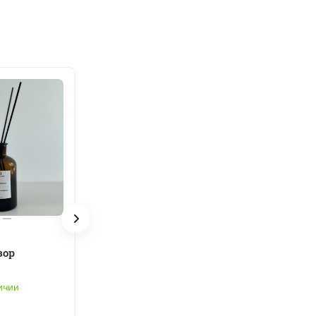
НОВИНКА
460 ₽
зор
Аромадиффузор Амбра и
Дубовый мох
ичии
0
Есть в наличии
В корзину