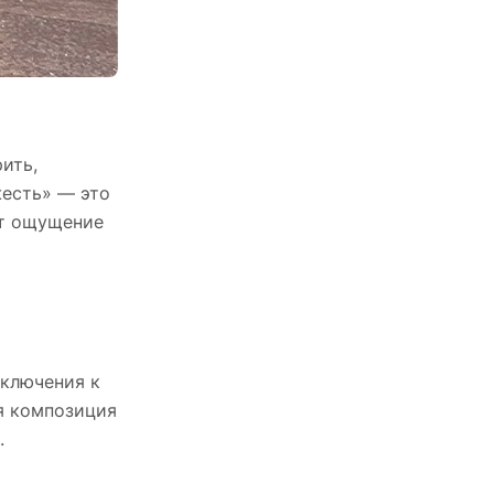
ить,
жесть» — это
ит ощущение
дключения к
ая композиция
.