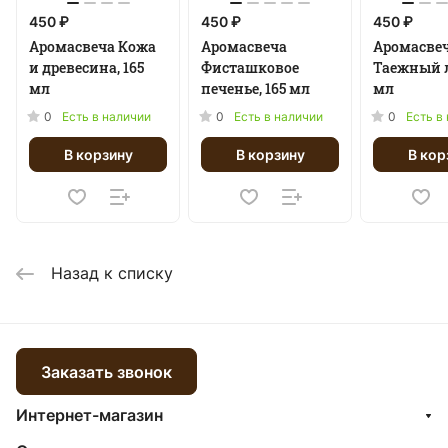
450 ₽
450 ₽
450 ₽
Аромасвеча Кожа
Аромасвеча
Аромасве
и древесина, 165
Фисташковое
Таежный л
мл
печенье, 165 мл
мл
0
0
0
Есть в наличии
Есть в наличии
Есть в
В корзину
В корзину
В кор
Назад к списку
Заказать звонок
Интернет-магазин