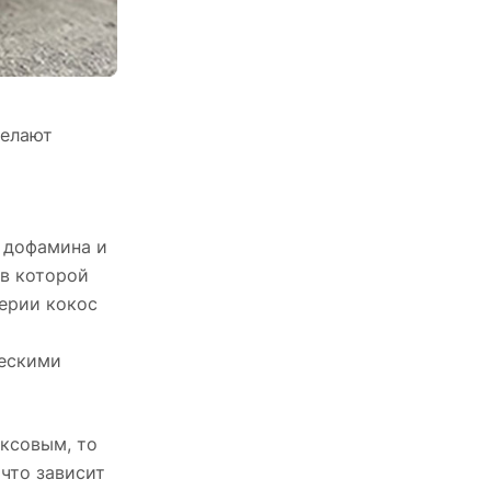
делают
ь дофамина и
ав которой
ерии кокос
ческими
ексовым, то
что зависит