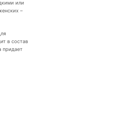
дкими или
женских –
для
ит в состав
а придает