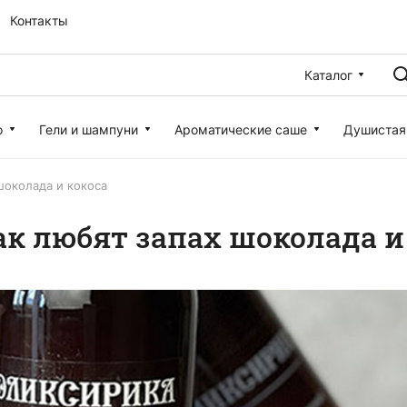
Контакты
Каталог
о
Гели и шампуни
Ароматические саше
Душистая
шоколада и кокоса
к любят запах шоколада и